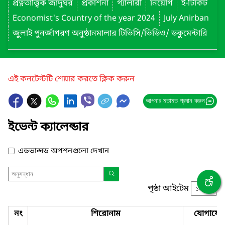
প্রত্নতাত্ত্বিক জাদুঘর
প্রকাশনা
গ্যালারী
নিয়োগ
ই-টিকিট
Economist's Country of the year 2024
July Anirban
জুলাই পুনর্জাগরণ অনুষ্ঠানমালার টিভিসি/ভিডিও/ ডকুমেন্টারি
এই কনটেন্টটি শেয়ার করতে ক্লিক করুন
আপনার মতামত প্রদান করুন
ইভেন্ট ক্যালেন্ডার
এডভান্সড অপশনগুলো দেখান
পৃষ্ঠা আইটেম
নং
শিরোনাম
যোগাযো