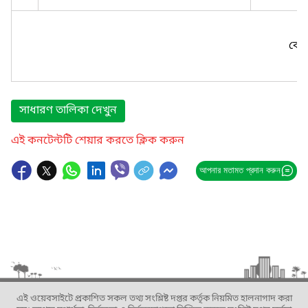
কোন
সাধারণ তালিকা দেখুন
এই কনটেন্টটি শেয়ার করতে ক্লিক করুন
আপনার মতামত প্রদান করুন
এই ওয়েবসাইটে প্রকাশিত সকল তথ্য সংশ্লিষ্ট দপ্তর কর্তৃক নিয়মিত হালনাগাদ করা