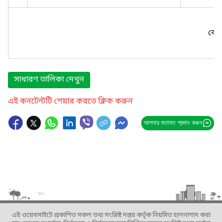
কোন
সাধারণ তালিকা দেখুন
এই কনটেন্টটি শেয়ার করতে ক্লিক করুন
আপনার মতামত প্রদান করুন
এই ওয়েবসাইটে প্রকাশিত সকল তথ্য সংশ্লিষ্ট দপ্তর কর্তৃক নিয়মিত হালনাগাদ করা