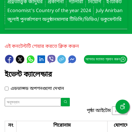
প্রত্নতাত্ত্বিক জাদুঘর
প্রকাশনা
গ্যালারী
নিয়োগ
ই-টিকিট
Economist's Country of the year 2024
July Anirban
জুলাই পুনর্জাগরণ অনুষ্ঠানমালার টিভিসি/ভিডিও/ ডকুমেন্টারি
এই কনটেন্টটি শেয়ার করতে ক্লিক করুন
আপনার মতামত প্রদান করুন
ইভেন্ট ক্যালেন্ডার
এডভান্সড অপশনগুলো দেখান
পৃষ্ঠা আইটেম
নং
শিরোনাম
যোগাযো