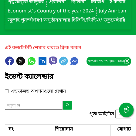
প্রত্নতাত্ত্বিক জাদুঘর
প্রকাশনা
গ্যালারী
নিয়োগ
ই-টিকিট
Economist's Country of the year 2024
July Anirban
জুলাই পুনর্জাগরণ অনুষ্ঠানমালার টিভিসি/ভিডিও/ ডকুমেন্টারি
এই কনটেন্টটি শেয়ার করতে ক্লিক করুন
আপনার মতামত প্রদান করুন
ইভেন্ট ক্যালেন্ডার
এডভান্সড অপশনগুলো দেখান
পৃষ্ঠা আইটেম
নং
শিরোনাম
যোগাযো