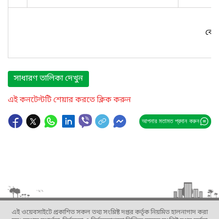
কোন
সাধারণ তালিকা দেখুন
এই কনটেন্টটি শেয়ার করতে ক্লিক করুন
আপনার মতামত প্রদান করুন
এই ওয়েবসাইটে প্রকাশিত সকল তথ্য সংশ্লিষ্ট দপ্তর কর্তৃক নিয়মিত হালনাগাদ করা