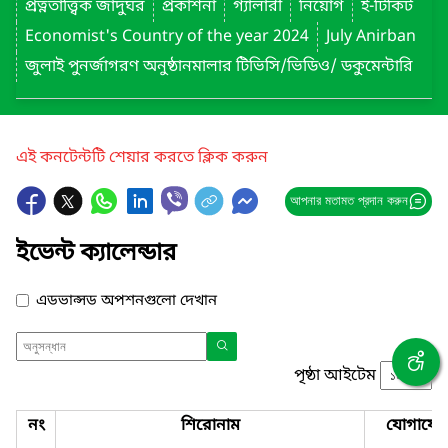
প্রত্নতাত্ত্বিক জাদুঘর
প্রকাশনা
গ্যালারী
নিয়োগ
ই-টিকিট
Economist's Country of the year 2024
July Anirban
জুলাই পুনর্জাগরণ অনুষ্ঠানমালার টিভিসি/ভিডিও/ ডকুমেন্টারি
এই কনটেন্টটি শেয়ার করতে ক্লিক করুন
আপনার মতামত প্রদান করুন
ইভেন্ট ক্যালেন্ডার
এডভান্সড অপশনগুলো দেখান
পৃষ্ঠা আইটেম
নং
শিরোনাম
যোগাযো