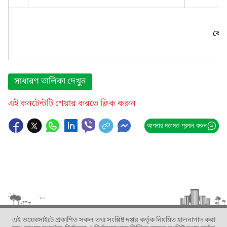
কোন
সাধারণ তালিকা দেখুন
এই কনটেন্টটি শেয়ার করতে ক্লিক করুন
আপনার মতামত প্রদান করুন
এই ওয়েবসাইটে প্রকাশিত সকল তথ্য সংশ্লিষ্ট দপ্তর কর্তৃক নিয়মিত হালনাগাদ করা