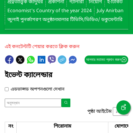
প্রত্নতাত্ত্বিক জাদুঘর
প্রকাশনা
গ্যালারী
নিয়োগ
ই-টিকিট
Economist's Country of the year 2024
July Anirban
জুলাই পুনর্জাগরণ অনুষ্ঠানমালার টিভিসি/ভিডিও/ ডকুমেন্টারি
এই কনটেন্টটি শেয়ার করতে ক্লিক করুন
আপনার মতামত প্রদান করুন
ইভেন্ট ক্যালেন্ডার
এডভান্সড অপশনগুলো দেখান
পৃষ্ঠা আইটেম
নং
শিরোনাম
যোগাযো