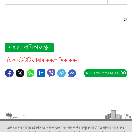
কোন
সাধারণ তালিকা দেখুন
এই কনটেন্টটি শেয়ার করতে ক্লিক করুন
আপনার মতামত প্রদান করুন
এই ওয়েবসাইটে প্রকাশিত সকল তথ্য সংশ্লিষ্ট দপ্তর কর্তৃক নিয়মিত হালনাগাদ করা