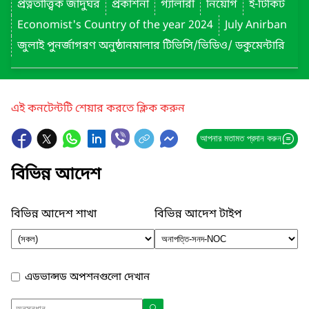
প্রত্নতাত্ত্বিক জাদুঘর
প্রকাশনা
গ্যালারী
নিয়োগ
ই-টিকিট
Economist's Country of the year 2024
July Anirban
জুলাই পুনর্জাগরণ অনুষ্ঠানমালার টিভিসি/ভিডিও/ ডকুমেন্টারি
এই কনটেন্টটি শেয়ার করতে ক্লিক করুন
আপনার মতামত প্রদান করুন
বিভিন্ন আদেশ
বিভিন্ন আদেশ শাখা
বিভিন্ন আদেশ টাইপ
এডভান্সড অপশনগুলো দেখান