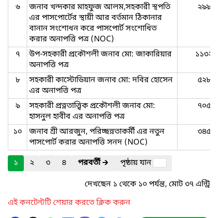
৬
জনাব খন্দকার মাহফুজ আলম,সহকারী স্থপতি
২৯৯
এর পাসপোর্টের স্থায়ী আর বর্তমান ঠিকানার
বানান সংশোধন করে পাসপোর্ট সংশোধিত
করার অনাপত্তি পত্র (NOC)
৭
উপ-সহকারী প্রকৌশলী জনাব মো: জাকারিয়ার
১১৩২
অনাপত্তি পত্র
৮
সহকারী কাস্টোডিয়ান জনাব মো: দবির হোসেন
৫২৮
এর অনাপত্তি পত্র
৯
সহকারী প্রত্নতাত্ত্বিক প্রকৌশলী জনাব মো:
৭০৫
হাসনুল হাবীব এর অনাপত্তি পত্র
১০
জনাব শ্রী আরজুন, পরিচ্ছন্নতাকর্মী এর নতুন
৩৪৫
পাসপোর্ট করার অনাপত্তি সনদ (NOC)
১
২
৩
৪
পরবর্তী
🡲
পৃষ্ঠায় যান
দেখছেন ১ থেকে ১০ পর্যন্ত, মোট ৩৭ এন্ট্রি
এই কনটেন্টটি শেয়ার করতে ক্লিক করুন