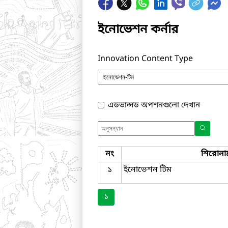
ইনোভেশন কর্নার
Innovation Content Type
এডভান্সড অপশনগুলো দেখান
নং
শিরোনা
১
ইনোভেশন টিম
১