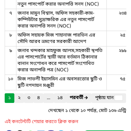
নতুন পাসপোর্ট করার অনাপত্তি সনদ (NOC)
৭
জনাব মামুন বিশ্বাস, অফিস সহকারী-কাম-
২৩৪
কম্পিউটার মুদ্রাক্ষরিক এর নতুন পাসপোর্ট
করার অনাপত্তি সনদ (NOC)
৮
অফিস সহায়ক মিজ শাহানাজ পারভিন এর
২৫
সৌদি আরব ভ্রমণের সরকারী আদেশ
৯
জনাব খন্দকার মাহফুজ আলম,সহকারী স্থপতি
২৯৯
এর পাসপোর্টের স্থায়ী আর বর্তমান ঠিকানার
বানান সংশোধন করে পাসপোর্ট সংশোধিত
করার অনাপত্তি পত্র (NOC)
১০
মিজ লাভলী ইয়াসমিন এর অবসরত্তোর ছুটি ও
৭৫
ছুটি নগদায়ন মঞ্জুরী
১
২
৩
৪
...
১৪
পরবর্তী
🡲
পৃষ্ঠায় যান
দেখছেন ১ থেকে ১০ পর্যন্ত, মোট ১৩৬ এন্ট্রি
এই কনটেন্টটি শেয়ার করতে ক্লিক করুন