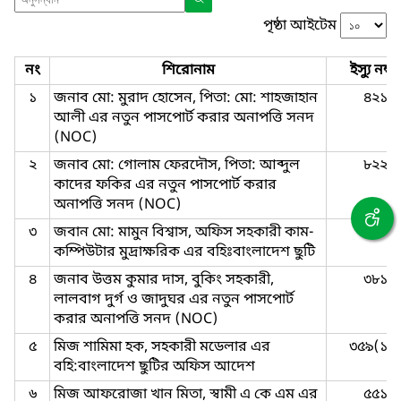
পৃষ্ঠা আইটেম
নং
শিরোনাম
ইস্যু নম্বর
১
জনাব মো: মুরাদ হোসেন, পিতা: মো: শাহজাহান
৪২১
আলী এর নতুন পাসপোর্ট করার অনাপত্তি সনদ
(NOC)
২
জনাব মো: গোলাম ফেরদৌস, পিতা: আব্দুল
৮২২
কাদের ফকির এর নতুন পাসপোর্ট করার
অনাপত্তি সনদ (NOC)
৩
জবান মো: মামুন বিশ্বাস, অফিস সহকারী কাম-
৪২৩
কম্পিউটার মুদ্রাক্ষরিক এর বহিঃবাংলাদেশ ছুটি
৪
জনাব উত্তম কুমার দাস, বুকিং সহকারী,
৩৮১
লালবাগ দুর্গ ও জাদুঘর এর নতুন পাসপোর্ট
করার অনাপত্তি সনদ (NOC)
৫
মিজ শামিমা হক, সহকারী মডেলার এর
৩৫৯(১০
বহি:বাংলাদেশ ছুটির অফিস আদেশ
৬
মিজ আফরোজা খান মিতা, স্বামী এ কে এম এর
৫৫১