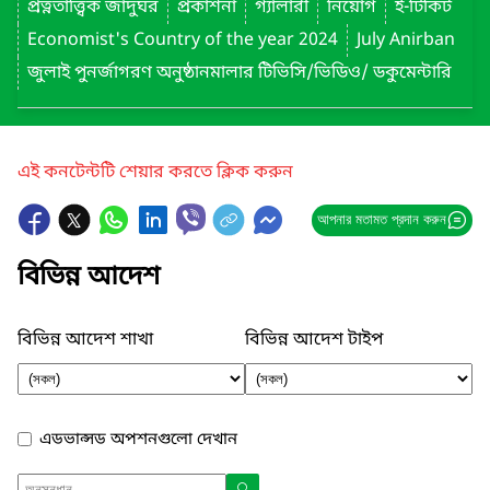
প্রত্নতাত্ত্বিক জাদুঘর
প্রকাশনা
গ্যালারী
নিয়োগ
ই-টিকিট
Economist's Country of the year 2024
July Anirban
জুলাই পুনর্জাগরণ অনুষ্ঠানমালার টিভিসি/ভিডিও/ ডকুমেন্টারি
এই কনটেন্টটি শেয়ার করতে ক্লিক করুন
আপনার মতামত প্রদান করুন
বিভিন্ন আদেশ
বিভিন্ন আদেশ শাখা
বিভিন্ন আদেশ টাইপ
এডভান্সড অপশনগুলো দেখান