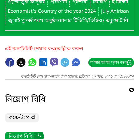
প্রত্নতাত্ত্বিক জাদুঘর
প্রকাশনা
গ্যালারী
নিয়োগ
ই-টিকিট
Economist's Country of the year 2024
July Anirban
জুলাই পুনর্জাগরণ অনুষ্ঠানমালার টিভিসি/ভিডিও/ ডকুমেন্টারি
এই কনটেন্টটি শেয়ার করতে ক্লিক করুন
আপনার মতামত প্রদান করুন
কনটেন্টটি শেষ হাল-নাগাদ করা হয়েছে: রবিবার, ২০ জুন, ২০২১ এ ০৫:২৯ PM
নিয়োগ বিধি
কন্টেন্ট: পাতা
নিয়োগ বিধি