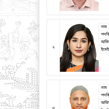
নাম
পদব
অফি
২
ইমে
নাম
পদব
অফি
৩