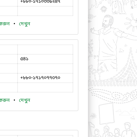
+৮৮০-১৭১০৩৩৯২৪৭
 করুন
•
দেখুন
৫৪১
+৮৮০-১৭১৭০৭৭৩৭০
 করুন
•
দেখুন