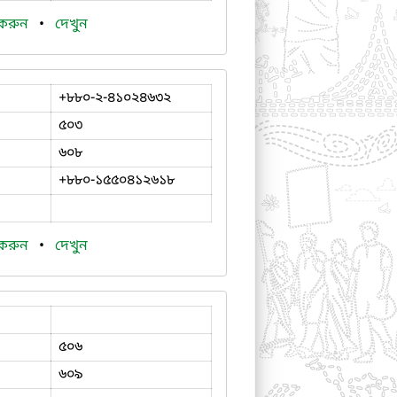
 করুন
•
দেখুন
+৮৮০-২-৪১০২৪৬৩২
৫০৩
৬০৮
+৮৮০-১৫৫০৪১২৬১৮
 করুন
•
দেখুন
৫০৬
৬০৯