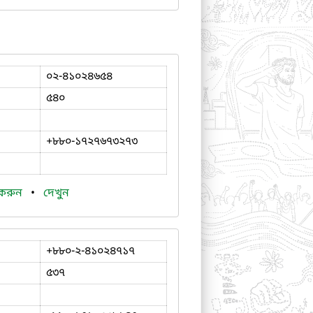
০২-৪১০২৪৬৫৪
৫৪০
+৮৮০-১৭২৭৬৭৩২৭৩
 করুন
•
দেখুন
+৮৮০-২-৪১০২৪৭১৭
৫৩৭