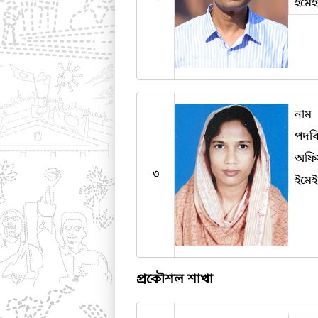
ইমে
নাম
পদব
অফি
৩
ইমে
প্রকৌশল শাখা