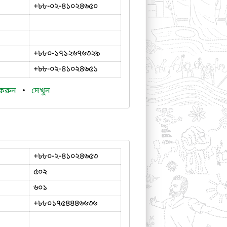
+৮৮-০২-৪১০২৪৬৫০
+৮৮০-১৭১২৬৭৬৩২৯
+৮৮-০২-৪১০২৪৬৫১
 করুন
•
দেখুন
+৮৮০-২-৪১০২৪৬৫৩
৫০২
৬০১
+৮৮০১৭৫৪৪৪৬৬৩৬