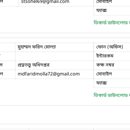
ইল
stsohel69
@gmail.com
মোবাইল
ফ্যাক্স
ভিকার্ড ডাউনলোড
মুহাম্মদ ফরিদ মোল্যা
ফোন (অফিস)
ি
ইন্টারকম
স
প্রত্নতত্ত্ব অধিদপ্তর
কক্ষ নম্বর
ইল
mdfaridmolla72
@gmail.com
মোবাইল
ফ্যাক্স
ভিকার্ড ডাউনলোড