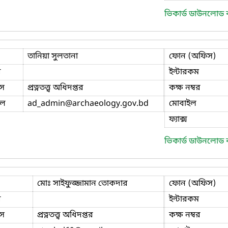
ভিকার্ড ডাউনলোড
তানিয়া সুলতানা
ফোন (অফিস)
ি
ইন্টারকম
স
প্রত্নতত্ত্ব অধিদপ্তর
কক্ষ নম্বর
ইল
ad_admin
@archaeology.gov.bd
মোবাইল
ফ্যাক্স
ভিকার্ড ডাউনলোড
মোঃ সাইফুজ্জামান তোকদার
ফোন (অফিস)
ি
ইন্টারকম
স
প্রত্নতত্ত্ব অধিদপ্তর
কক্ষ নম্বর