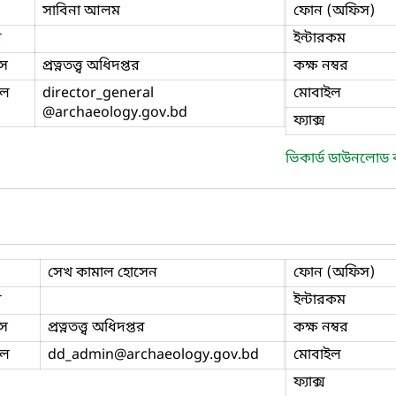
সাবিনা আলম
ফোন (অফিস)
ি
ইন্টারকম
স
প্রত্নতত্ত্ব অধিদপ্তর
কক্ষ নম্বর
ইল
director_general
মোবাইল
@archaeology.gov.bd
ফ্যাক্স
ভিকার্ড ডাউনলোড
সেখ কামাল হোসেন
ফোন (অফিস)
ি
ইন্টারকম
স
প্রত্নতত্ত্ব অধিদপ্তর
কক্ষ নম্বর
ইল
dd_admin
@archaeology.gov.bd
মোবাইল
ফ্যাক্স