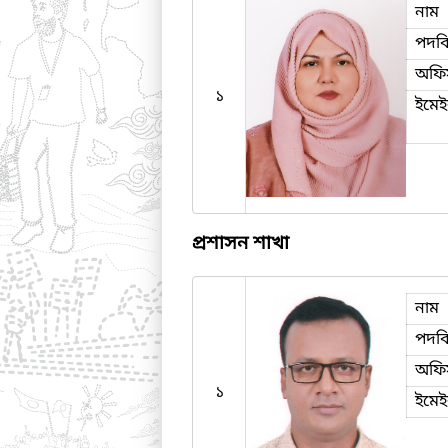
নাম
পদব
অফি
১
ইমে
প্রশাসন শাখা
নাম
পদব
অফি
১
ইমে