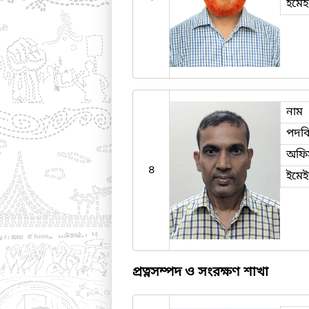
ইমে
নাম
পদব
অফি
৪
ইমে
প্রত্নসম্পদ ও সংরক্ষণ শাখা