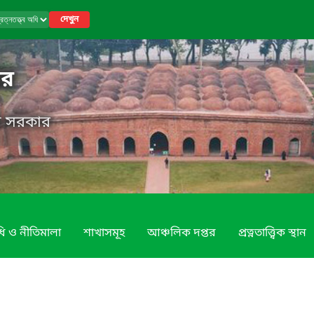
দেখুন
তর
েশ সরকার
ি ও নীতিমালা
শাখাসমূহ
আঞ্চলিক দপ্তর
প্রত্নতাত্ত্বিক স্থান