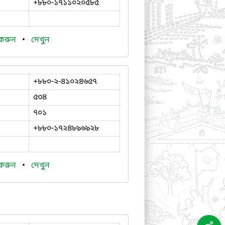
+৮৮০-১৭১১০২০৫৮৫
 করুন
•
দেখুন
+৮৮০-২-৪১০২৪৬৫৭
৫৩৪
৭০১
+৮৮০-১৭২৪৮৯৬৯২৮
 করুন
•
দেখুন