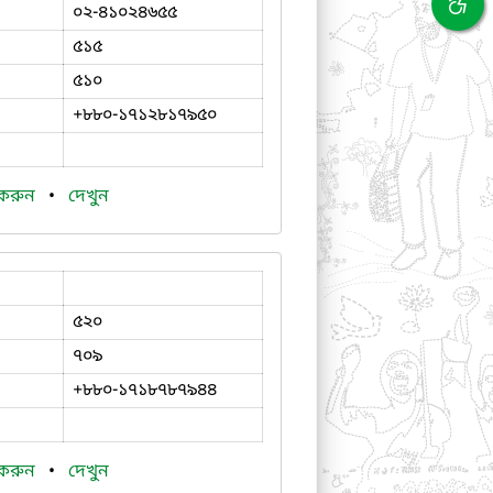
০২-৪১০২৪৬৫৫
৫১৫
৫১০
+৮৮০-১৭১২৮১৭৯৫০
 করুন
•
দেখুন
৫২০
৭০৯
+৮৮০-১৭১৮৭৮৭৯৪৪
 করুন
•
দেখুন