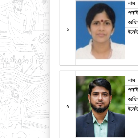
নাম
পদব
অফি
১
ইমে
নাম
পদব
অফি
২
ইমে