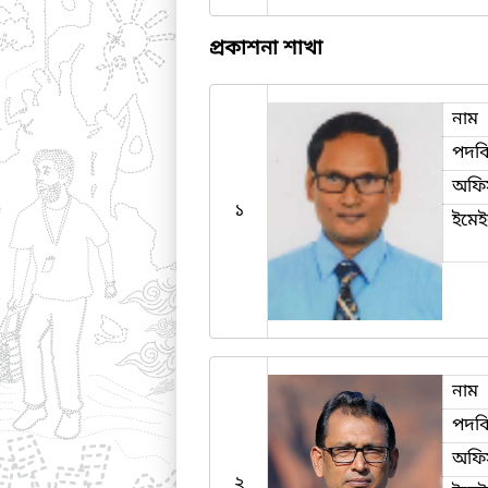
প্রকাশনা শাখা
নাম
পদব
অফি
১
ইমে
নাম
পদব
অফি
২