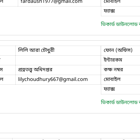
ইল
fardaush1977
@gmail.com
মোবাইল
ফ্যাক্স
ভিকার্ড ডাউনলোড
লিলি আরা চৌধুরী
ফোন (অফিস)
ি
ইন্টারকম
স
প্রত্নতত্ত্ব অধিদপ্তর
কক্ষ নম্বর
ইল
lilychoudhury667
@gmail.com
মোবাইল
ফ্যাক্স
ভিকার্ড ডাউনলোড