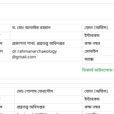
ড. মোঃ আতাউর রহমান
ফোন (অফিস)
ি
ইন্টারকম
স
প্রকাশনা শাখা, প্রত্নতত্ত্ব অধিদপ্তর
কক্ষ নম্বর
ইল
dr.rahmanarchaeology
মোবাইল
@gmail.com
ফ্যাক্স
ভিকার্ড ডাউনলোড
মোঃ গোলাম ফেরদৌস
ফোন (অফিস)
ি
ইন্টারকম
স
প্রত্নতত্ত্ব অধিদপ্তর
কক্ষ নম্বর