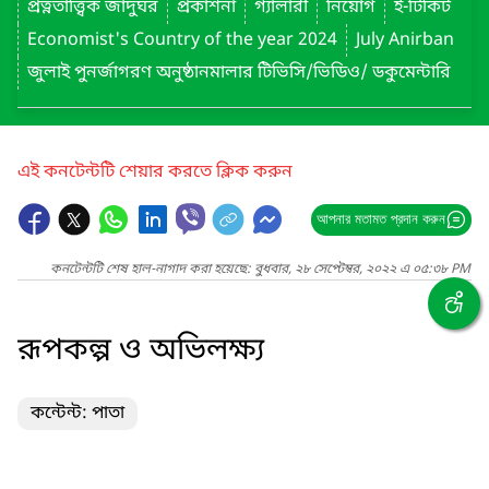
প্রত্নতাত্ত্বিক জাদুঘর
প্রকাশনা
গ্যালারী
নিয়োগ
ই-টিকিট
Economist's Country of the year 2024
July Anirban
জুলাই পুনর্জাগরণ অনুষ্ঠানমালার টিভিসি/ভিডিও/ ডকুমেন্টারি
এই কনটেন্টটি শেয়ার করতে ক্লিক করুন
আপনার মতামত প্রদান করুন
কনটেন্টটি শেষ হাল-নাগাদ করা হয়েছে: বুধবার, ২৮ সেপ্টেম্বর, ২০২২ এ ০৫:৩৮ PM
রূপকল্প ও অভিলক্ষ্য
কন্টেন্ট: পাতা