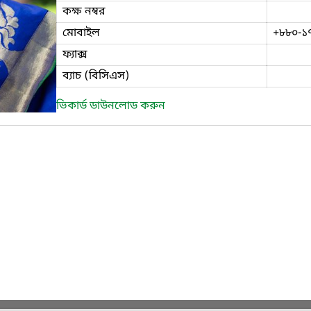
কক্ষ নম্বর
মোবাইল
+৮৮০-১
ফ্যাক্স
ব্যাচ (বিসিএস)
ভিকার্ড ডাউনলোড করুন