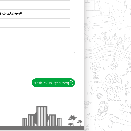
৭১৬৩৪৩৬৬৪
আপনার মতামত প্রদান করুন