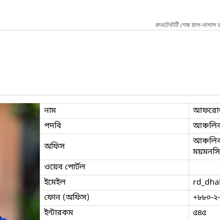
কনটেন্টটি শেষ হাল-নাগাদ 
নাম
আফরোজ
পদবি
আঞ্চলি
আঞ্চলিক
অফিস
ময়মনসিং
ওয়েব পোর্টল
ইমেইল
rd_dha
ফোন (অফিস)
+৮৮০-২
ইন্টারকম
৫৪৫