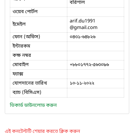
বরিশাল
ওয়েব পোর্টল
arif.du1991
ইমেইল
@gmail.com
ফোন (অফিস)
০৪৩১-৬৪৮২৬
ইন্টারকম
কক্ষ নম্বর
মোবাইল
+৮৮০১৭৭২-৫৬৩০৯৬
ফ্যাক্স
যোগদানের তারিখ
১০-১১-২০২২
ব্যাচ (বিসিএস)
ভিকার্ড ডাউনলোড করুন
এই কনটেন্টটি শেয়ার করতে ক্লিক করুন