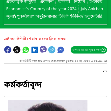
প্রত্নতাত্ত্বিক জাদুঘর
প্রকাশনা
গ্যালারী
নিয়োগ
ই-টিকিট
Economist's Country of the year 2024
July Anirban
জুলাই পুনর্জাগরণ অনুষ্ঠানমালার টিভিসি/ভিডিও/ ডকুমেন্টারি
এই কনটেন্টটি শেয়ার করতে ক্লিক করুন
আপনার মতামত প্রদান করুন
কনটেন্টটি শেষ হাল-নাগাদ করা হয়েছে: বুধবার, ২০ মে, ২০২৬ এ ০২:৫৬ PM
কর্মকর্তাবৃন্দ