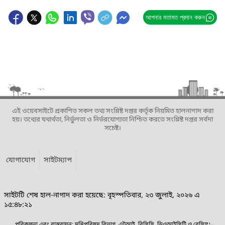
আপনার মতামত প্রদান করুন
এই ওয়েবসাইটে প্রকাশিত সকল তথ্য সংশ্লিষ্ট দপ্তর কর্তৃক নিয়মিত হালনাগাদ করা
হয়। তথ্যের যথার্থতা, নির্ভুলতা ও নির্ভরযোগ্যতা নিশ্চিত করতে সংশ্লিষ্ট দপ্তর সর্বদা
সচেষ্ট।
যোগাযোগ
সাইটম্যাপ
সাইটটি শেষ হাল-নাগাদ করা হয়েছে: বৃহস্পতিবার, ২৩ জুলাই, ২০২৬ এ
১৫:৪৮:২১
পরিকল্পনা এবং বাস্তবায়ন: মন্ত্রিপরিষদ বিভাগ, এটুআই, বিসিসি, ডিওআইসিটি ও বেসিস।