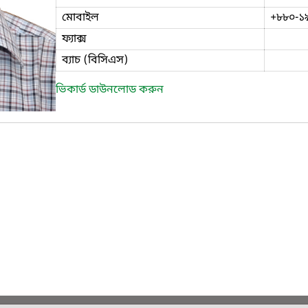
মোবাইল
+৮৮০-১
ফ্যাক্স
ব্যাচ (বিসিএস)
ভিকার্ড ডাউনলোড করুন