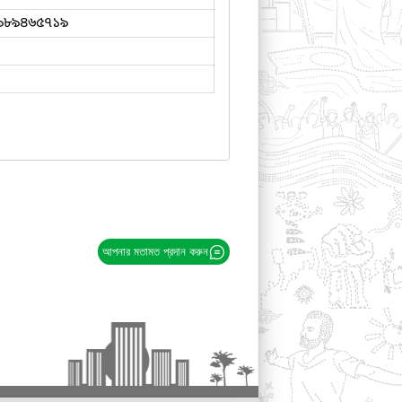
৯৮৯৪৬৫৭১৯
আপনার মতামত প্রদান করুন