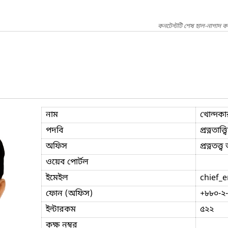
কনটেন্টটি শেষ হাল-নাগাদ ক
নাম
খোন্দক
পদবি
প্রত্নতাত
অফিস
প্রত্নতত্ত
ওয়েব পোর্টল
ইমেইল
chief_
ফোন (অফিস)
+৮৮০-২
ইন্টারকম
৫২২
কক্ষ নম্বর