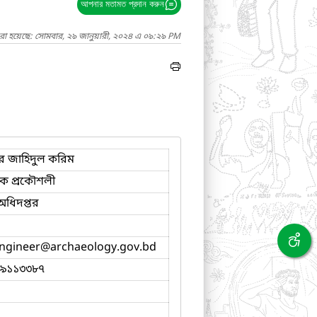
আপনার মতামত প্রদান করুন
রা হয়েছে: সোমবার, ২৯ জানুয়ারী, ২০২৪ এ ০৯:২৯ PM
ার জাহিদুল করিম
্ত্বিক প্রকৌশলী
্ব অধিদপ্তর
engineer
@archaeology.gov.bd
-৯১১৩৩৮৭