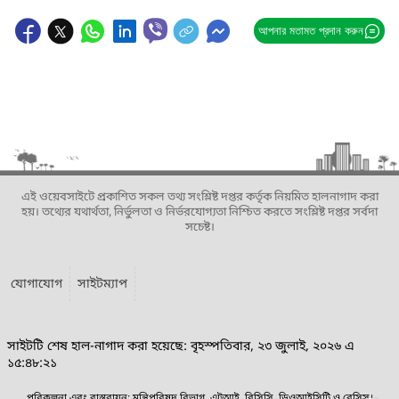
আপনার মতামত প্রদান করুন
এই ওয়েবসাইটে প্রকাশিত সকল তথ্য সংশ্লিষ্ট দপ্তর কর্তৃক নিয়মিত হালনাগাদ করা
হয়। তথ্যের যথার্থতা, নির্ভুলতা ও নির্ভরযোগ্যতা নিশ্চিত করতে সংশ্লিষ্ট দপ্তর সর্বদা
সচেষ্ট।
যোগাযোগ
সাইটম্যাপ
সাইটটি শেষ হাল-নাগাদ করা হয়েছে: বৃহস্পতিবার, ২৩ জুলাই, ২০২৬ এ
১৫:৪৮:২১
পরিকল্পনা এবং বাস্তবায়ন: মন্ত্রিপরিষদ বিভাগ, এটুআই, বিসিসি, ডিওআইসিটি ও বেসিস।