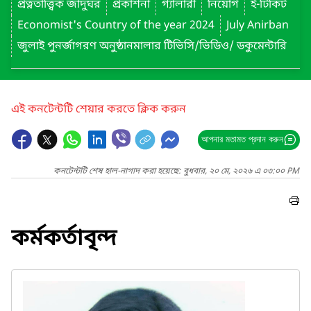
প্রত্নতাত্ত্বিক জাদুঘর
প্রকাশনা
গ্যালারী
নিয়োগ
ই-টিকিট
Economist's Country of the year 2024
July Anirban
জুলাই পুনর্জাগরণ অনুষ্ঠানমালার টিভিসি/ভিডিও/ ডকুমেন্টারি
এই কনটেন্টটি শেয়ার করতে ক্লিক করুন
আপনার মতামত প্রদান করুন
কনটেন্টটি শেষ হাল-নাগাদ করা হয়েছে: বুধবার, ২০ মে, ২০২৬ এ ০৩:০০ PM
কর্মকর্তাবৃন্দ