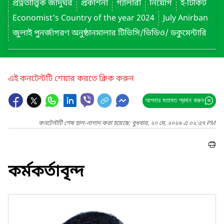
প্রত্নতাত্ত্বিক জাদুঘর
প্রকাশনা
গ্যালারী
নিয়োগ
ই-টিকিট
Economist's Country of the year 2024
July Anirban
জুলাই পুনর্জাগরণ অনুষ্ঠানমালার টিভিসি/ভিডিও/ ডকুমেন্টারি
এই কনটেন্টটি শেয়ার করতে ক্লিক করুন
আপনার মতামত প্রদান করুন
কনটেন্টটি শেষ হাল-নাগাদ করা হয়েছে: বুধবার, ২০ মে, ২০২৬ এ ০২:৫৭ PM
কর্মকর্তাবৃন্দ