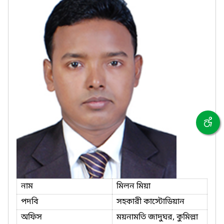
নাম
মিলন মিয়া
পদবি
সহকারী কাস্টোডিয়ান
অফিস
ময়নামতি জাদুঘর, কুমিল্লা