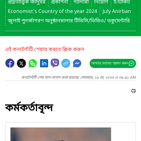
প্রত্নতাত্ত্বিক জাদুঘর
প্রকাশনা
গ্যালারী
নিয়োগ
ই-টিকিট
Economist's Country of the year 2024
July Anirban
জুলাই পুনর্জাগরণ অনুষ্ঠানমালার টিভিসি/ভিডিও/ ডকুমেন্টারি
এই কনটেন্টটি শেয়ার করতে ক্লিক করুন
আপনার মতামত প্রদান করুন
কনটেন্টটি শেষ হাল-নাগাদ করা হয়েছে: সোমবার, ১৮ মে, ২০২৬ এ ০৯:৫১ AM
কর্মকর্তাবৃন্দ