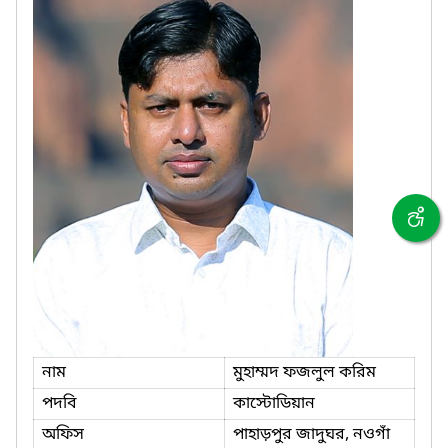
নাম
মুহাম্মদ ফজলুল করিম
পদবি
কাস্টোডিয়ান
অফিস
পাহাড়পুর জাদুঘর, নওগাঁ