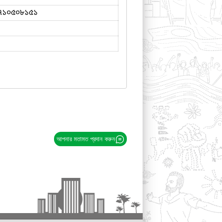
৭১০৫০৮১৫১
আপনার মতামত প্রদান করুন