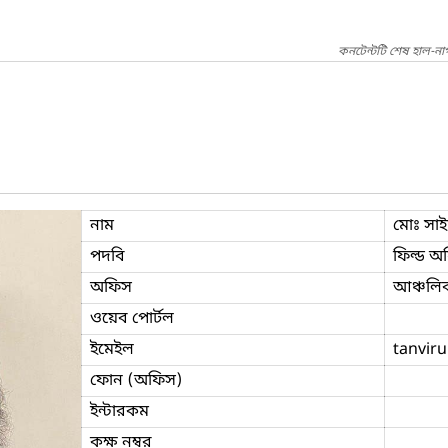
কনটেন্টটি শেষ হাল-না
নাম
মোঃ সা
পদবি
ফিল্ড অ
অফিস
আঞ্চলিক
ওয়েব পোর্টল
ইমেইল
tanvir
ফোন (অফিস)
ইন্টারকম
কক্ষ নম্বর