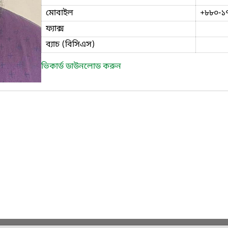
মোবাইল
+৮৮০-১
ফ্যাক্স
ব্যাচ (বিসিএস)
ভিকার্ড ডাউনলোড করুন