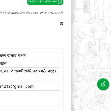
আপনার মতামত প্রদান করুন
াগাদ করা হয়েছে: সোমবার, ১৮ মে, ২০২৬ এ ০৯:৫১ AM
য়রুল বাসার স্বপন
িয়ান
াদুঘর, তাজহাট জমিদার বাড়ি, রংপুর
r1212
@gmail.com