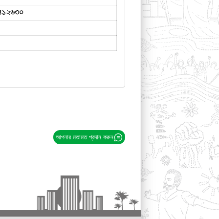
৪১২৬৩০
আপনার মতামত প্রদান করুন