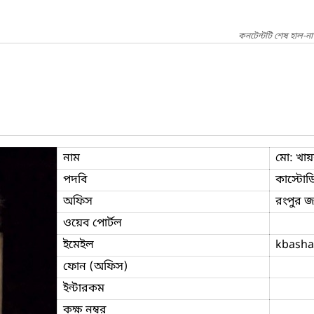
কনটেন্টটি শেষ হাল-ন
নাম
মো: খা
পদবি
কাস্টোড
অফিস
রংপুর জ
ওয়েব পোর্টল
ইমেইল
kbasha
ফোন (অফিস)
ইন্টারকম
কক্ষ নম্বর