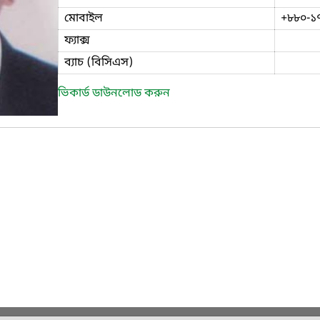
মোবাইল
+৮৮০-১
ফ্যাক্স
ব্যাচ (বিসিএস)
ভিকার্ড ডাউনলোড করুন