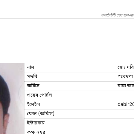
কনটেন্টটি শেষ হাল-না
নাম
মোঃ দব
পদবি
গবেষণা
অফিস
বাঘা জা
ওয়েব পোর্টল
ইমেইল
dabir2
ফোন (অফিস)
ইন্টারকম
কক্ষ নম্বর