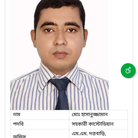
নাম
মোঃ হাসানুজ্জামান
পদবি
সহকারী কাস্টোডিয়ান
এম.এম. দত্তবাড়ি,
অফিস