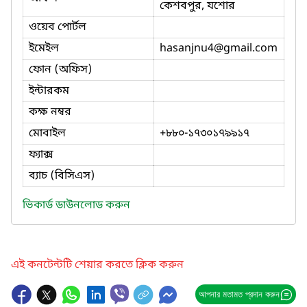
কেশবপুর, যশোর
ওয়েব পোর্টল
ইমেইল
hasanjnu4
@gmail.com
ফোন (অফিস)
ইন্টারকম
কক্ষ নম্বর
মোবাইল
+৮৮০-১৭৩০১৭৯৯১৭
ফ্যাক্স
ব্যাচ (বিসিএস)
ভিকার্ড ডাউনলোড করুন
এই কনটেন্টটি শেয়ার করতে ক্লিক করুন
আপনার মতামত প্রদান করুন