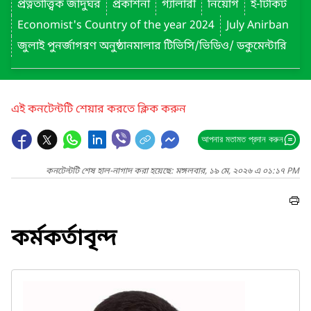
প্রত্নতাত্ত্বিক জাদুঘর
প্রকাশনা
গ্যালারী
নিয়োগ
ই-টিকিট
Economist's Country of the year 2024
July Anirban
জুলাই পুনর্জাগরণ অনুষ্ঠানমালার টিভিসি/ভিডিও/ ডকুমেন্টারি
এই কনটেন্টটি শেয়ার করতে ক্লিক করুন
আপনার মতামত প্রদান করুন
কনটেন্টটি শেষ হাল-নাগাদ করা হয়েছে: মঙ্গলবার, ১৯ মে, ২০২৬ এ ০১:১৭ PM
কর্মকর্তাবৃন্দ