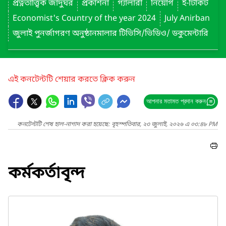
প্রত্নতাত্ত্বিক জাদুঘর
প্রকাশনা
গ্যালারী
নিয়োগ
ই-টিকিট
Economist's Country of the year 2024
July Anirban
জুলাই পুনর্জাগরণ অনুষ্ঠানমালার টিভিসি/ভিডিও/ ডকুমেন্টারি
এই কনটেন্টটি শেয়ার করতে ক্লিক করুন
আপনার মতামত প্রদান করুন
কনটেন্টটি শেষ হাল-নাগাদ করা হয়েছে: বৃহস্পতিবার, ২৩ জুলাই, ২০২৬ এ ০৩:৪৮ PM
কর্মকর্তাবৃন্দ