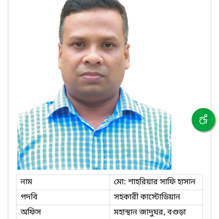
নাম
মো: শাহরিয়ার সাফি হাসান
পদবি
সহকারী কাস্টোডিয়ান
অফিস
মহাস্থান জাদুঘর, বগুড়া