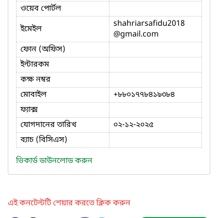
ওয়েব পোর্টল
shahriarsafidu2018
ইমেইল
@gmail.com
ফোন (অফিস)
ইন্টারকম
কক্ষ নম্বর
মোবাইল
+৮৮০১৭৭৮৪১৯৩৮৪
ফ্যাক্স
যোগদানের তারিখ
০২-১২-২০২৫
ব্যাচ (বিসিএস)
ভিকার্ড ডাউনলোড করুন
এই কনটেন্টটি শেয়ার করতে ক্লিক করুন