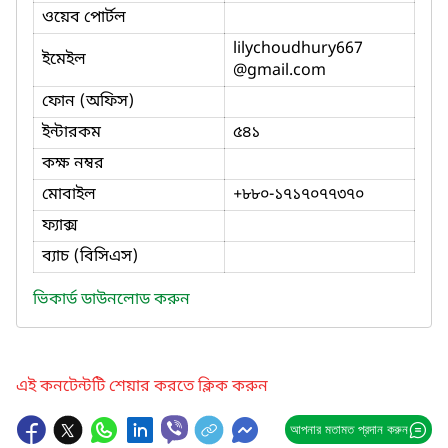
ওয়েব পোর্টল
lilychoudhury667
ইমেইল
@gmail.com
ফোন (অফিস)
ইন্টারকম
৫৪১
কক্ষ নম্বর
মোবাইল
+৮৮০-১৭১৭০৭৭৩৭০
ফ্যাক্স
ব্যাচ (বিসিএস)
ভিকার্ড ডাউনলোড করুন
এই কনটেন্টটি শেয়ার করতে ক্লিক করুন
আপনার মতামত প্রদান করুন