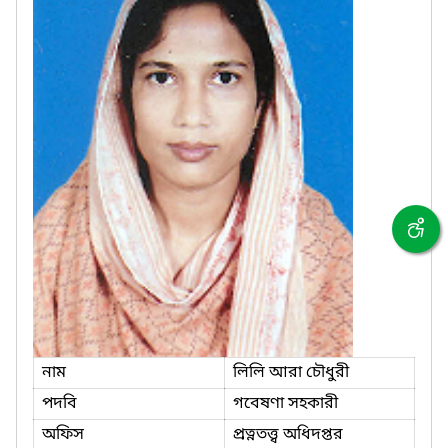
নাম
লিলি আরা চৌধুরী
পদবি
গবেষণা সহকারী
অফিস
প্রত্নতত্ত্ব অধিদপ্তর