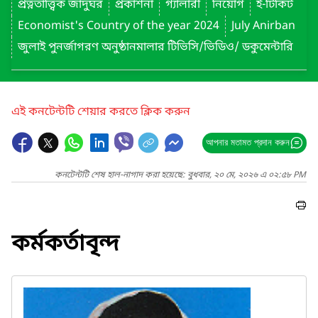
প্রত্নতাত্ত্বিক জাদুঘর
প্রকাশনা
গ্যালারী
নিয়োগ
ই-টিকিট
Economist's Country of the year 2024
July Anirban
জুলাই পুনর্জাগরণ অনুষ্ঠানমালার টিভিসি/ভিডিও/ ডকুমেন্টারি
এই কনটেন্টটি শেয়ার করতে ক্লিক করুন
আপনার মতামত প্রদান করুন
কনটেন্টটি শেষ হাল-নাগাদ করা হয়েছে: বুধবার, ২০ মে, ২০২৬ এ ০২:৫৮ PM
কর্মকর্তাবৃন্দ