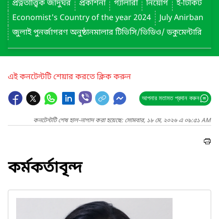
প্রত্নতাত্ত্বিক জাদুঘর
প্রকাশনা
গ্যালারী
নিয়োগ
ই-টিকিট
Economist's Country of the year 2024
July Anirban
জুলাই পুনর্জাগরণ অনুষ্ঠানমালার টিভিসি/ভিডিও/ ডকুমেন্টারি
এই কনটেন্টটি শেয়ার করতে ক্লিক করুন
আপনার মতামত প্রদান করুন
কনটেন্টটি শেষ হাল-নাগাদ করা হয়েছে: সোমবার, ১৮ মে, ২০২৬ এ ০৯:৫১ AM
কর্মকর্তাবৃন্দ