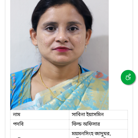
নাম
সাবিনা ইয়াসমিন
পদবি
ফিল্ড অফিসার
ময়মনসিংহ জাদুঘর,