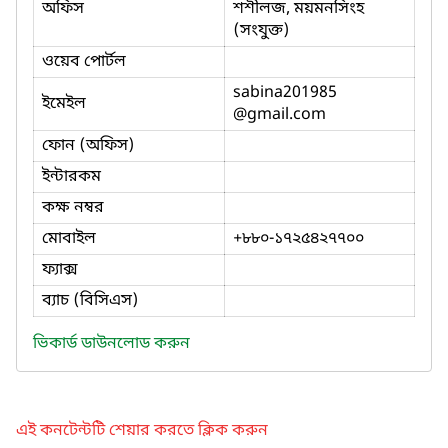
অফিস
শশীলজ, ময়মনসিংহ
(সংযুক্ত)
ওয়েব পোর্টল
sabina201985
ইমেইল
@gmail.com
ফোন (অফিস)
ইন্টারকম
কক্ষ নম্বর
মোবাইল
+৮৮০-১৭২৫৪২৭৭০০
ফ্যাক্স
ব্যাচ (বিসিএস)
ভিকার্ড ডাউনলোড করুন
এই কনটেন্টটি শেয়ার করতে ক্লিক করুন