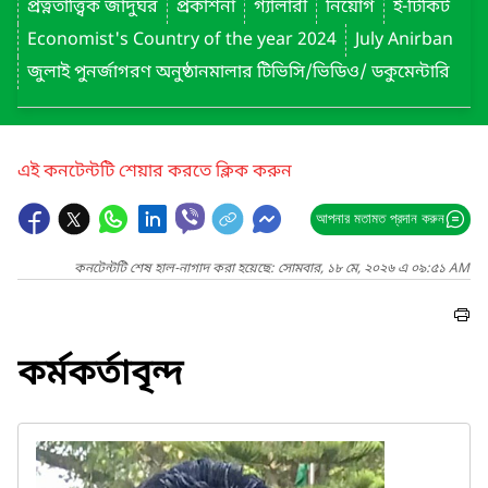
প্রত্নতাত্ত্বিক জাদুঘর
প্রকাশনা
গ্যালারী
নিয়োগ
ই-টিকিট
Economist's Country of the year 2024
July Anirban
জুলাই পুনর্জাগরণ অনুষ্ঠানমালার টিভিসি/ভিডিও/ ডকুমেন্টারি
এই কনটেন্টটি শেয়ার করতে ক্লিক করুন
আপনার মতামত প্রদান করুন
কনটেন্টটি শেষ হাল-নাগাদ করা হয়েছে: সোমবার, ১৮ মে, ২০২৬ এ ০৯:৫১ AM
কর্মকর্তাবৃন্দ