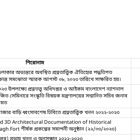
শিরোনাম
কার অভ্যন্তরে অবস্থিত প্রত্নতাত্ত্বিক ঐতিহ্যের পদ্ধতিগত
 সংক্রান্ত সমঝোতা স্মারক আগস্ট ০৮, ২০২৩ তারিখে সাক্ষরিত হয়।
৩ উপলক্ষ্যে প্রত্নতত্ত্ব অধিদপ্তর ও আইকম বাংলাদেশ ন্যাশনাল
ত সেমিনারে সংস্কৃতি বিষয়ক মন্ত্রণালয়ের সন্মানিত সচিব জনাব
িমত
র বাড়ি ধ্বংসাবশেষ ঢিবিতে প্রত্নতাত্ত্বিক খনন ২০২২-২০২৩
nd 3D Architectural Documentation of Historical
Fort শীর্ষক প্রকল্পের সমাপনী অনুষ্ঠান (২২/০৩/২০২৩)
মহন্তের) মুড়ায় খনন ও অনুসন্ধান ২০২২-২০২৩