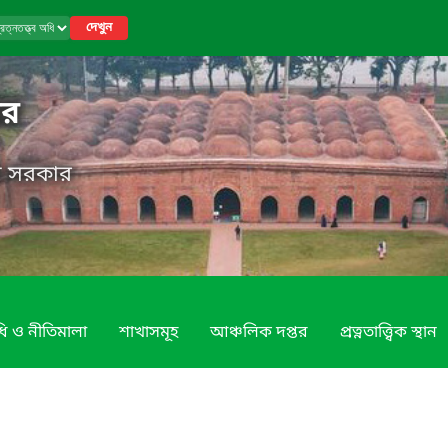
দেখুন
তর
েশ সরকার
ি ও নীতিমালা
শাখাসমূহ
আঞ্চলিক দপ্তর
প্রত্নতাত্ত্বিক স্থান