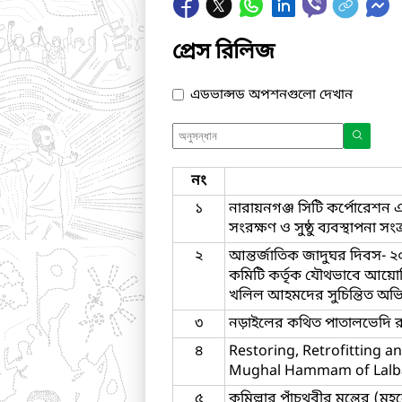
প্রেস রিলিজ
এডভান্সড অপশনগুলো দেখান
নং
১
নারায়নগঞ্জ সিটি কর্পোরেশন এলা
সংরক্ষণ ও সুষ্ঠু ব্যবস্থাপনা
২
আন্তর্জাতিক জাদুঘর দিবস- ২০২
কমিটি কর্তৃক যৌথভাবে আয়োজি
খলিল আহমদের সুচিন্তিত অভ
৩
নড়াইলের কথিত পাতালভেদি রাজা
৪
Restoring, Retrofitting a
Mughal Hammam of Lalbagh 
৫
কুমিল্লার পাঁচথুবীর মন্তের (