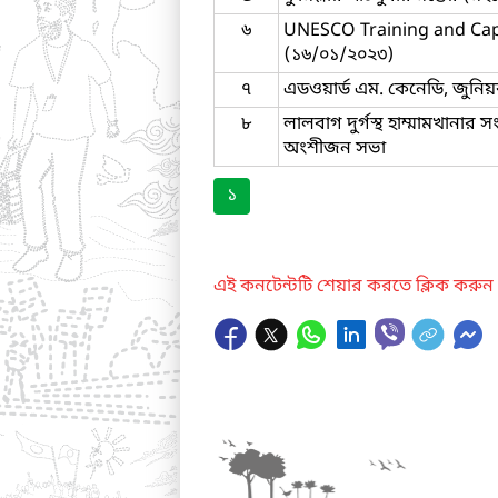
৬
UNESCO Training and Capaci
(১৬/০১/২০২৩)
৭
এডওয়ার্ড এম. কেনেডি, জুনিয়
৮
লালবাগ দুর্গস্থ হাম্মামখানার 
অংশীজন সভা
১
এই কনটেন্টটি শেয়ার করতে ক্লিক করুন