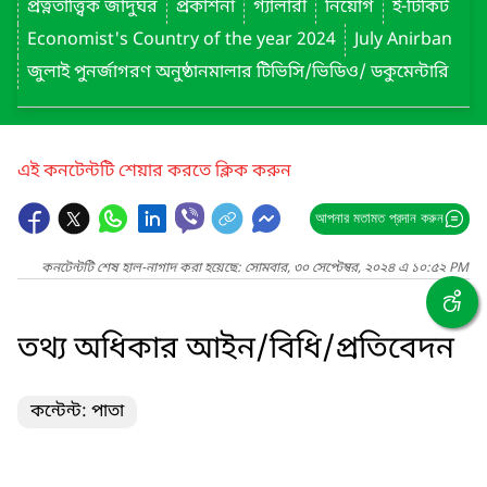
প্রত্নতাত্ত্বিক জাদুঘর
প্রকাশনা
গ্যালারী
নিয়োগ
ই-টিকিট
Economist's Country of the year 2024
July Anirban
জুলাই পুনর্জাগরণ অনুষ্ঠানমালার টিভিসি/ভিডিও/ ডকুমেন্টারি
এই কনটেন্টটি শেয়ার করতে ক্লিক করুন
আপনার মতামত প্রদান করুন
কনটেন্টটি শেষ হাল-নাগাদ করা হয়েছে: সোমবার, ৩০ সেপ্টেম্বর, ২০২৪ এ ১০:৫২ PM
তথ্য অধিকার আইন/বিধি/প্রতিবেদন
কন্টেন্ট: পাতা