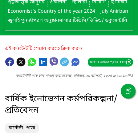
প্রত্নতাত্ত্বিক জাদুঘর
প্রকাশনা
গ্যালারী
নিয়োগ
ই-টিকিট
Economist's Country of the year 2024
July Anirban
জুলাই পুনর্জাগরণ অনুষ্ঠানমালার টিভিসি/ভিডিও/ ডকুমেন্টারি
এই কনটেন্টটি শেয়ার করতে ক্লিক করুন
আপনার মতামত প্রদান করুন
কনটেন্টটি শেষ হাল-নাগাদ করা হয়েছে: রবিবার, ২৫ আগস্ট, ২০২৪ এ ১১:২৫ PM
বার্ষিক ইনোভেশন কর্মপরিকল্পনা/
প্রতিবেদন
কন্টেন্ট: পাতা