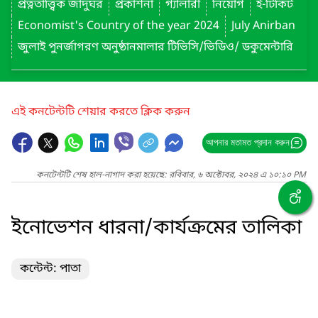
প্রত্নতাত্ত্বিক জাদুঘর
প্রকাশনা
গ্যালারী
নিয়োগ
ই-টিকিট
Economist's Country of the year 2024
July Anirban
জুলাই পুনর্জাগরণ অনুষ্ঠানমালার টিভিসি/ভিডিও/ ডকুমেন্টারি
এই কনটেন্টটি শেয়ার করতে ক্লিক করুন
আপনার মতামত প্রদান করুন
কনটেন্টটি শেষ হাল-নাগাদ করা হয়েছে: রবিবার, ৬ অক্টোবর, ২০২৪ এ ১০:১০ PM
ইনোভেশন ধারনা/কার্যক্রমের তালিকা
কন্টেন্ট: পাতা