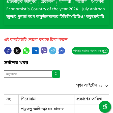
প্রত্নতাত্ত্বিক জাদুঘর
প্রকাশনা
গ্যালারী
নিয়োগ
ই-টিকিট
Economist's Country of the year 2024
July Anirban
জুলাই পুনর্জাগরণ অনুষ্ঠানমালার টিভিসি/ভিডিও/ ডকুমেন্টারি
এই কনটেন্টটি শেয়ার করতে ক্লিক করুন
আপনার মতামত প্রদান করুন
সর্বশেষ খবর
পৃষ্ঠা আইটেম
নং
শিরোনাম
প্রকাশের তারিখ
প্রত্নতত্ত্ব অধিদপ্তরের রাজস্ব