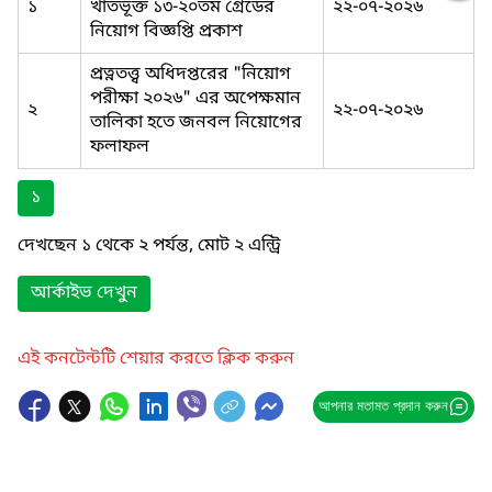
১
খাতভূক্ত ১৩-২০তম গ্রেডের
২২-০৭-২০২৬
নিয়োগ বিজ্ঞপ্তি প্রকাশ
প্রত্নতত্ত্ব অধিদপ্তরের "নিয়োগ
পরীক্ষা ২০২৬" এর অপেক্ষমান
২
২২-০৭-২০২৬
তালিকা হতে জনবল নিয়োগের
ফলাফল
১
দেখছেন ১ থেকে ২ পর্যন্ত, মোট ২ এন্ট্রি
আর্কাইভ দেখুন
এই কনটেন্টটি শেয়ার করতে ক্লিক করুন
আপনার মতামত প্রদান করুন